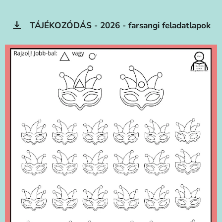
TÁJÉKOZÓDÁS - 2026 - farsangi feladatlapok