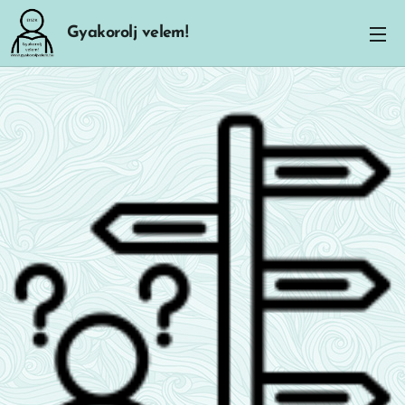
Gyakorolj velem!